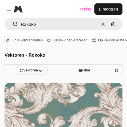
Magnific
Preise
Einloggen
Close menu
Löschen
Nach B
Ein KI-Bild erstellen
Ein KI-Video erstellen
Ein KI-Icon erstel
Vektoren - Rokoko
Vektoren
Filter