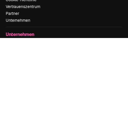
Vertrauenszentrum
Partner
Unternehmen
Unternehmen
Preise
Über uns
Reviews
Karriere
Suchtrends
Blog
Veranstaltungen
Slidesgo
Deine Inhalte verkaufen
Pressesaal
Suchst du nach magnific.ai
Kontakt aufnehmen