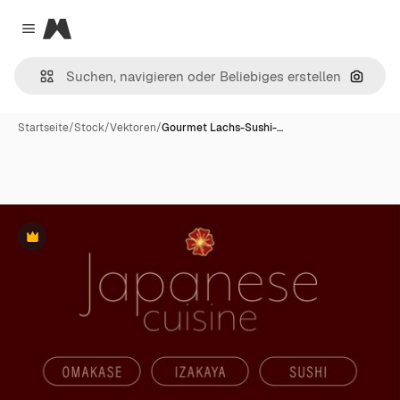
Magnific
Close menu
Nach B
Startseite
/
Stock
/
Vektoren
/
Gourmet Lachs-Sushi-…
Premium