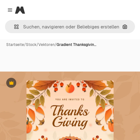
Magnific
Close menu
Nach B
Startseite
/
Stock
/
Vektoren
/
Gradient Thanksgivin…
Premium