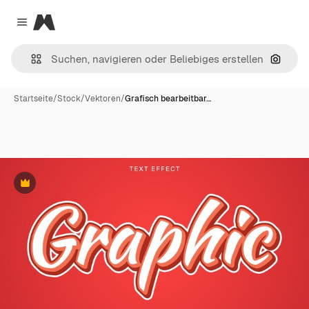
Magnific
Close menu
Nach B
Startseite
/
Stock
/
Vektoren
/
Grafisch bearbeitbar…
Premium