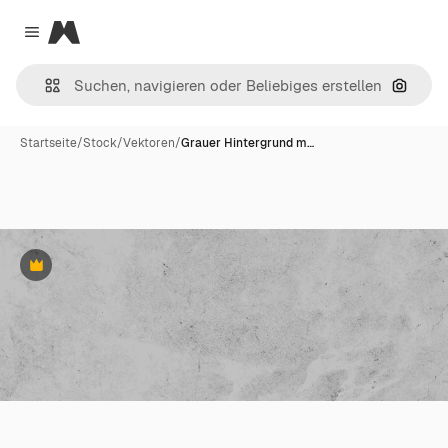
Magnific
Close menu
Nach B
Startseite
/
Stock
/
Vektoren
/
Grauer Hintergrund m…
Premium