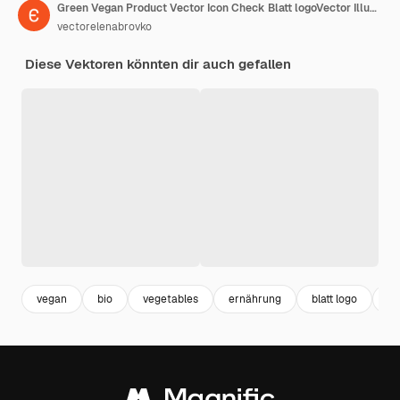
Green Vegan Product Vector Icon Check Blatt logoVector Illustration isoliert auf weißem Hintergrund
vectorelenabrovko
Diese Vektoren könnten dir auch gefallen
vegan
bio
vegetables
ernährung
blatt logo
nu