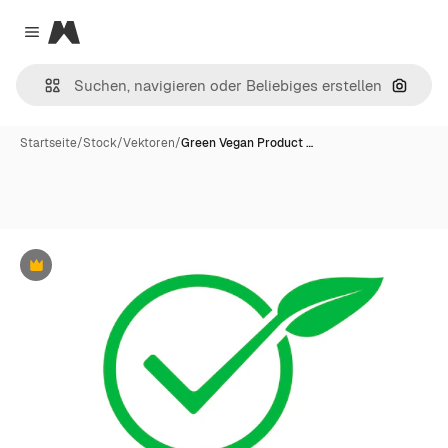
Magnific
Close menu
Nach B
Startseite
/
Stock
/
Vektoren
/
Green Vegan Product …
Premium