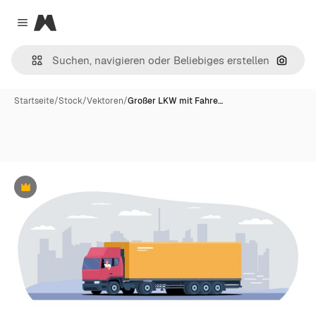
Magnific
Close menu
Nach B
Startseite
/
Stock
/
Vektoren
/
Großer LKW mit Fahre…
Premium