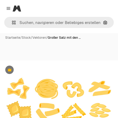
Magnific
Close menu
Nach B
Startseite
/
Stock
/
Vektoren
/
Großer Satz mit den …
Premium