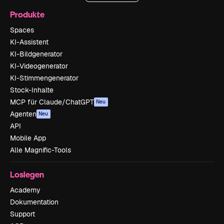
Produkte
Spaces
KI-Assistent
KI-Bildgenerator
KI-Videogenerator
KI-Stimmengenerator
Stock-Inhalte
MCP für Claude/ChatGPT
Neu
Agenten
Neu
API
Mobile App
Alle Magnific-Tools
Loslegen
Academy
Dokumentation
Support