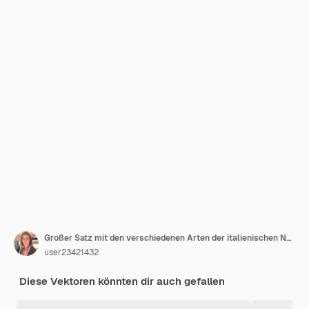
Großer Satz mit den verschiedenen Arten der italienischen Nudelillustration lokalisiert auf weißem Grund. Spaghetti, Farfalle, Penne, Rigatoni, Ravioli, Fusilli, Conchiglie, Ellbogen, fettucine italienische Pasta
user23421432
Diese Vektoren könnten dir auch gefallen