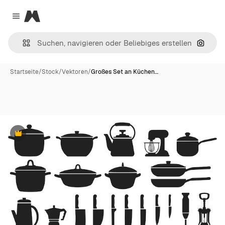
Magnific
Close menu
Nach B
Startseite
/
Stock
/
Vektoren
/
Großes Set an Küchen…
Premium