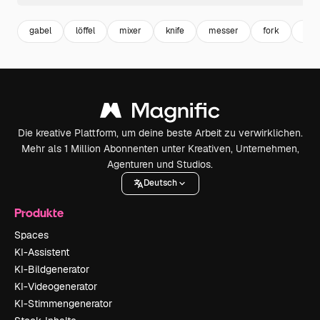
gabel
löffel
mixer
knife
messer
fork
koc
Die kreative Plattform, um deine beste Arbeit zu verwirklichen.
Mehr als 1 Million Abonnenten unter Kreativen, Unternehmen,
Agenturen und Studios.
Deutsch
Produkte
Spaces
KI-Assistent
KI-Bildgenerator
KI-Videogenerator
KI-Stimmengenerator