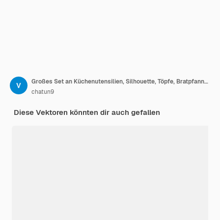
Großes Set an Küchenutensilien, Silhouette, Töpfe, Bratpfannen, Schöpfkelle, Wasserkocher, Kaffeemaschine, Mixer
chatun9
Diese Vektoren könnten dir auch gefallen