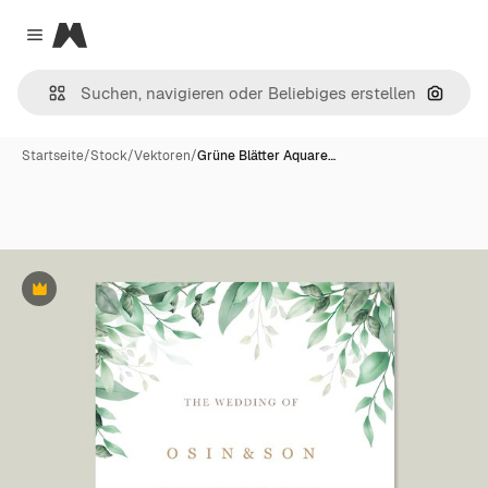
Magnific
Close menu
Nach B
Startseite
/
Stock
/
Vektoren
/
Grüne Blätter Aquare…
Premium