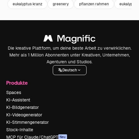
eukalyptus kranz
greenery
pflanzen rahmen
eukalyptu
Die kreative Plattform, um deine beste Arbeit zu verwirklichen.
Mehr als 1 Million Abonnenten unter Kreativen, Unternehmen,
Agenturen und Studios.
Deutsch
Produkte
Spaces
KI-Assistent
KI-Bildgenerator
KI-Videogenerator
KI-Stimmengenerator
Stock-Inhalte
MCP für Claude/ChatGPT
Neu