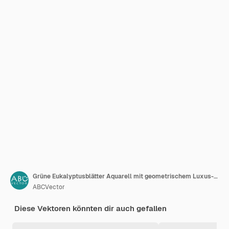
Grüne Eukalyptusblätter Aquarell mit geometrischem Luxus-Goldrahmen isoliert auf weißem Hintergrund Natürliche Grenze für Hochzeitseinladung und Kartenvektorillustration
ABCVector
Diese Vektoren könnten dir auch gefallen