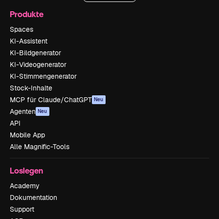
Produkte
Spaces
KI-Assistent
KI-Bildgenerator
KI-Videogenerator
KI-Stimmengenerator
Stock-Inhalte
MCP für Claude/ChatGPT
Neu
Agenten
Neu
API
Mobile App
Alle Magnific-Tools
Loslegen
Academy
Dokumentation
Support