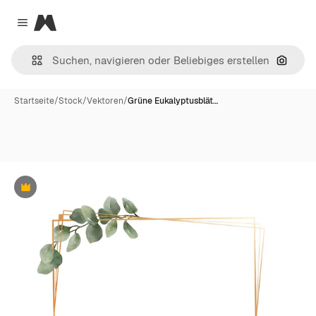
Magnific
Close menu
Nach B
Startseite
/
Stock
/
Vektoren
/
Grüne Eukalyptusblät…
Premium