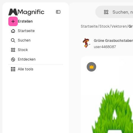
Erstellen
Startseite
/
Stock
/
Vektoren
/
Gr
Startseite
Suchen
Grüne Grasbuchstaben
user4468087
Stock
Entdecken
Alle tools
Premium