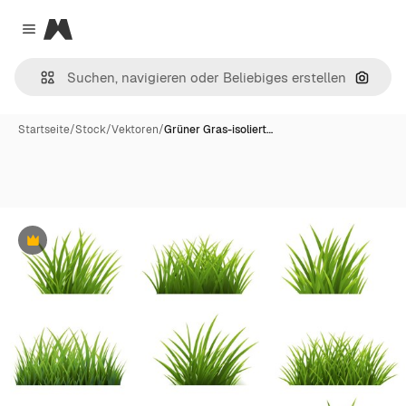
Magnific
Close menu
Nach B
Startseite
/
Stock
/
Vektoren
/
Grüner Gras-isoliert…
Premium