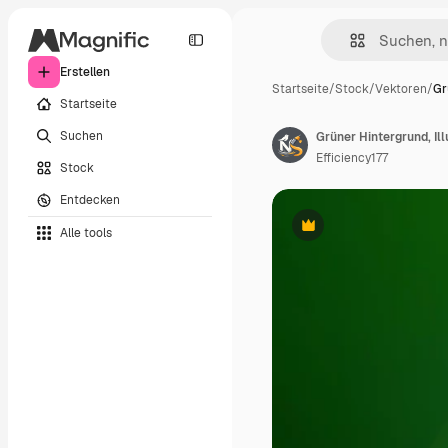
Erstellen
Startseite
/
Stock
/
Vektoren
/
Gr
Startseite
Suchen
Efficiency177
Stock
Entdecken
Alle tools
Premium