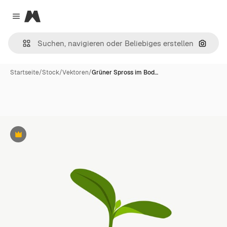
Magnific
Close menu
Nach B
Startseite
/
Stock
/
Vektoren
/
Grüner Spross im Bod…
Premium