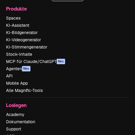
Produkte
Spaces
KI-Assistent
KI-Bildgenerator
KI-Videogenerator
KI-Stimmengenerator
Stock-Inhalte
MCP für Claude/ChatGPT
Neu
Agenten
Neu
API
Mobile App
Alle Magnific-Tools
Loslegen
Academy
Dokumentation
Support