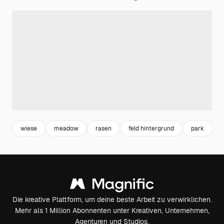
wiese
meadow
rasen
feld hintergrund
park
g
Die kreative Plattform, um deine beste Arbeit zu verwirklichen.
Mehr als 1 Million Abonnenten unter Kreativen, Unternehmen,
Agenturen und Studios.