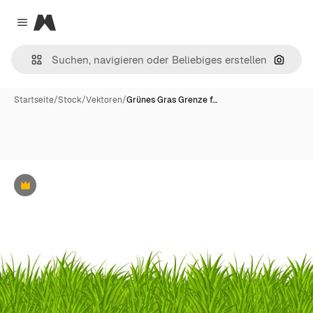
Magnific
Close menu
Nach B
Startseite
/
Stock
/
Vektoren
/
Grünes Gras Grenze f…
Premium