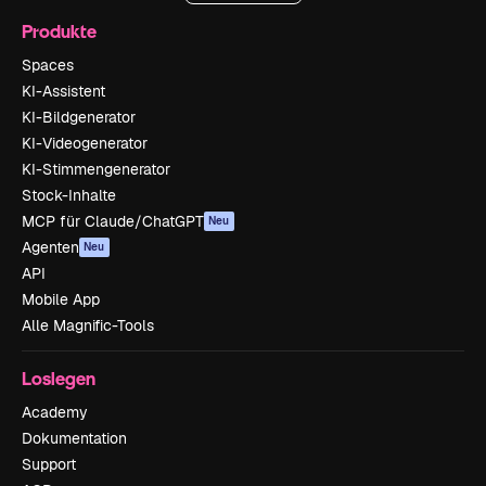
Produkte
Spaces
KI-Assistent
KI-Bildgenerator
KI-Videogenerator
KI-Stimmengenerator
Stock-Inhalte
MCP für Claude/ChatGPT
Neu
Agenten
Neu
API
Mobile App
Alle Magnific-Tools
Loslegen
Academy
Dokumentation
Support