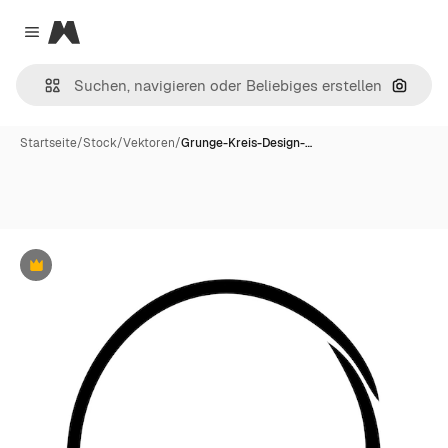
Magnific
Close menu
Nach B
Startseite
/
Stock
/
Vektoren
/
Grunge-Kreis-Design-…
Premium