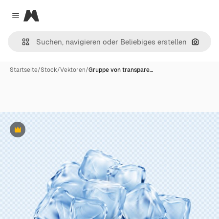
Magnific
Close menu
Nach B
Startseite
/
Stock
/
Vektoren
/
Gruppe von transpare…
Premium