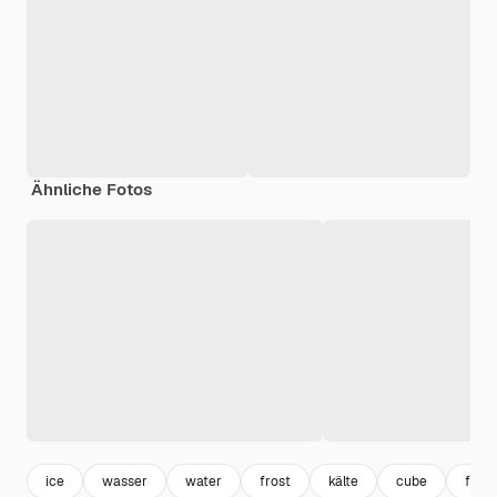
Ähnliche Fotos
ice
wasser
water
frost
kälte
cube
fres