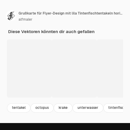
Grußkarte für Flyer-Design mit lila Tintenfischtentakeln horizontale flache Vektor-Illustration flache Vektor-Illustration auf dunklem Hintergrund.
alfmaler
Diese Vektoren könnten dir auch gefallen
tentakel
octopus
krake
unterwasser
tintenfisch