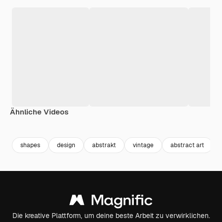
Ähnliche Videos
Premium
Premium
Premium
Premium
shapes
design
abstrakt
vintage
abstract art
Die kreative Plattform, um deine beste Arbeit zu verwirklichen.