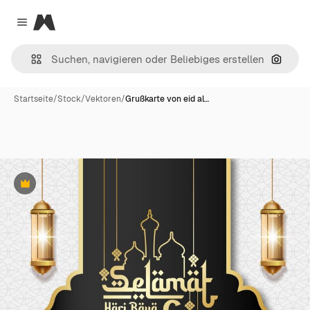
Magnific
Close menu
Nach B
Startseite
/
Stock
/
Vektoren
/
Grußkarte von eid al…
Premium