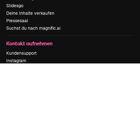
Slidesgo
Deine Inhalte verkaufen
Pressesaal
Suchst du nach magnific.ai
Kontakt aufnehmen
Kundensupport
Instagram
YouTube
LinkedIn
TikTok
Discord
X
Reddit
Copyright © 2010-
2026
Freepik Company S.L.U.
Alle Rechte vorbehalten
.