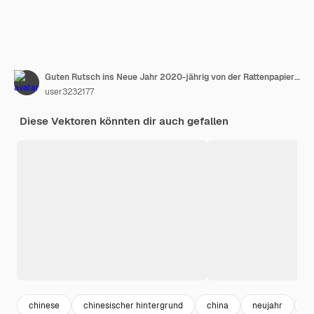
Guten Rutsch ins Neue Jahr 2020-jährig von der Rattenpapier-Schnittart. Chinesische Charaktere
user3232177
Diese Vektoren könnten dir auch gefallen
chinese
chinesischer hintergrund
china
neujahr
a