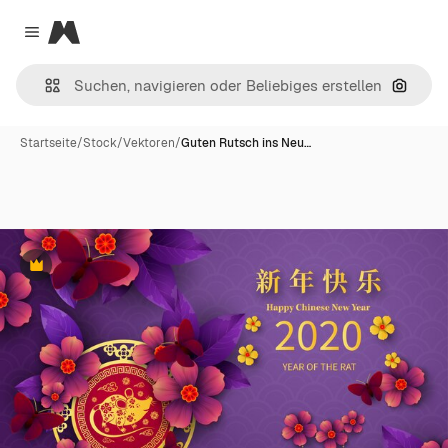
Magnific
Close menu
Nach B
Startseite
/
Stock
/
Vektoren
/
Guten Rutsch ins Neu…
Premium