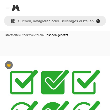
Magnific
Close menu
Nach B
Startseite
/
Stock
/
Vektoren
/
Häkchen gesetzt
Premium