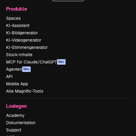
Produkte
Spaces
KI-Assistent
KI-Bildgenerator
KI-Videogenerator
KI-Stimmengenerator
Stock-Inhalte
MCP für Claude/ChatGPT
Neu
Agenten
Neu
API
Mobile App
Alle Magnific-Tools
Loslegen
Academy
Dokumentation
Support