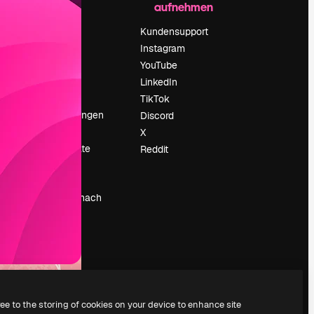
aufnehmen
Preise
Über uns
Kundensupport
Reviews
Instagram
Karriere
YouTube
ärung
Suchtrends
LinkedIn
Blog
TikTok
Veranstaltungen
Discord
um
Slidesgo
X
Deine Inhalte
Reddit
verkaufen
Pressesaal
Suchst du nach
magnific.ai
ree to the storing of cookies on your device to enhance site