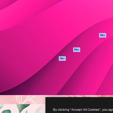
attform, um deine beste
Spaces
Academy
klichen. Mehr als 1 Million
KI-Assistent
Dokumentation
er Kreativen, Unternehmen,
KI-Bildgenerator
Support
Studios.
KI-Videogenerator
AGB
KI-
Datenschutzerkl
Stimmengenerator
Originale
Neu
Stock-Inhalte
Cookie-Richtlinie
MCP für
Vertrauenszentr
Neu
Claude/ChatGPT
Partner
Agenten
Neu
Unternehmen
API
Mobile App
Alle Magnific-Tools
-
2026
Freepik Company S.L.U.
Alle Rechte vorbehalten
.
By clicking “Accept All Cookies”, you ag