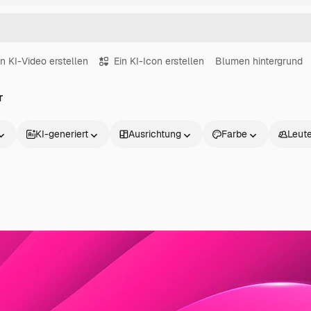
in KI-Video erstellen
Ein KI-Icon erstellen
Blumen hintergrund
r
KI-generiert
Ausrichtung
Farbe
Leut
Produkte
Loslegen