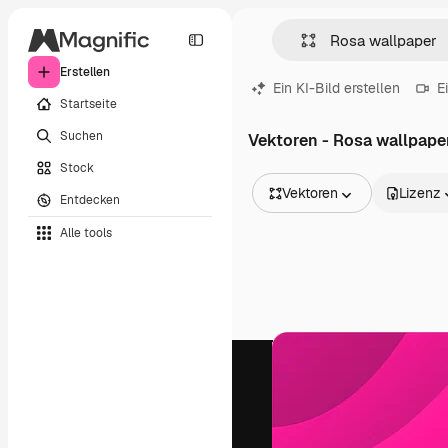
Erstellen
Ein KI-Bild erstellen
E
Startseite
Suchen
Vektoren - Rosa wallpape
Stock
Vektoren
Lizenz
Entdecken
Alle Bilder
Alle tools
Vektoren
Illustrationen
Fotos
PSD
Vorlagen
Mockups
Videos
Filmmaterial
Motion Graphics
Videovorlagen
Icons
3D-Modelle
Schriftarten