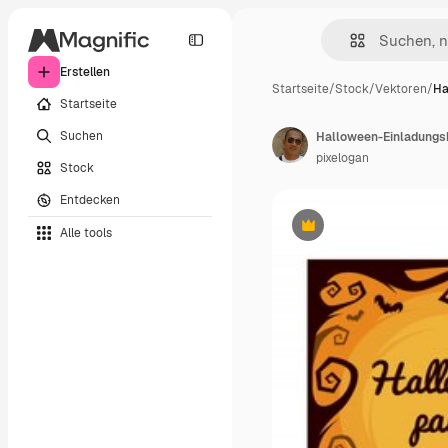
Erstellen
Startseite
/
Stock
/
Vektoren
/
Ha
Startseite
Suchen
Halloween-Einladungs
pixelogan
Stock
Entdecken
Alle tools
Premium