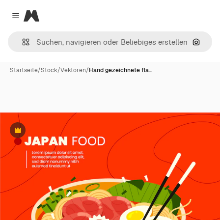
Magnific
Close menu
Nach B
Startseite
/
Stock
/
Vektoren
/
Hand gezeichnete fla…
Premium