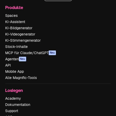
Produkte
Spaces
KI-Assistent
KI-Bildgenerator
KI-Videogenerator
KI-Stimmengenerator
Stock-Inhalte
MCP für Claude/ChatGPT
Neu
Agenten
Neu
API
Mobile App
Alle Magnific-Tools
Loslegen
Academy
Dokumentation
Support