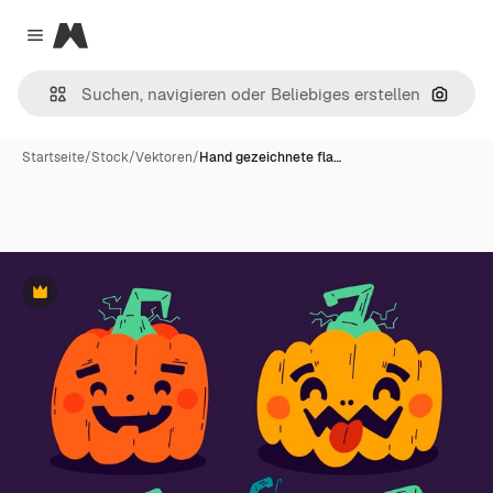
Magnific
Close menu
Nach B
Startseite
/
Stock
/
Vektoren
/
Hand gezeichnete fla…
Premium