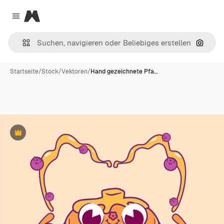
Magnific
Close menu
Nach B
Startseite
/
Stock
/
Vektoren
/
Hand gezeichnete Pfa…
Premium