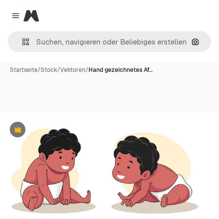
Magnific
Close menu
Nach B
Startseite
/
Stock
/
Vektoren
/
Hand gezeichnetes Af…
Premium