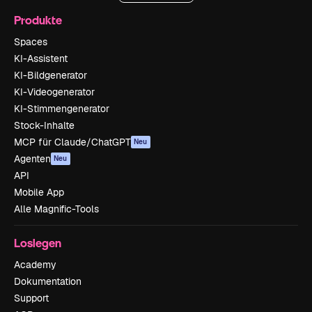
Produkte
Spaces
KI-Assistent
KI-Bildgenerator
KI-Videogenerator
KI-Stimmengenerator
Stock-Inhalte
MCP für Claude/ChatGPT
Neu
Agenten
Neu
API
Mobile App
Alle Magnific-Tools
Loslegen
Academy
Dokumentation
Support