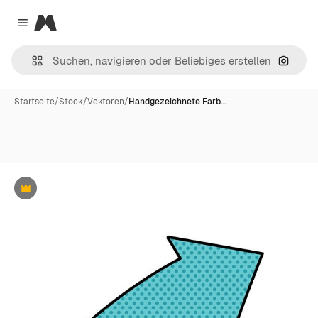
Magnific
Close menu
Nach B
Startseite
/
Stock
/
Vektoren
/
Handgezeichnete Farb…
Premium