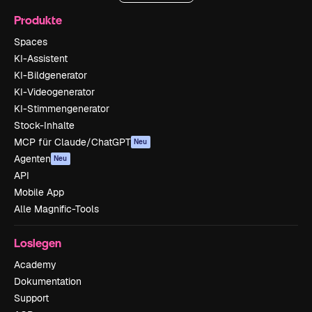
Produkte
Spaces
KI-Assistent
KI-Bildgenerator
KI-Videogenerator
KI-Stimmengenerator
Stock-Inhalte
MCP für Claude/ChatGPT
Neu
Agenten
Neu
API
Mobile App
Alle Magnific-Tools
Loslegen
Academy
Dokumentation
Support