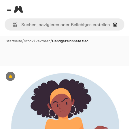
Magnific
Close menu
Nach B
Startseite
/
Stock
/
Vektoren
/
Handgezeichnete flac…
Premium