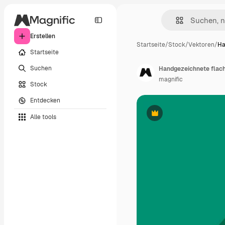
Erstellen
Startseite
/
Stock
/
Vektoren
/
Ha
Startseite
Suchen
Handgezeichnete flache
magnific
Stock
Entdecken
Alle tools
Premium