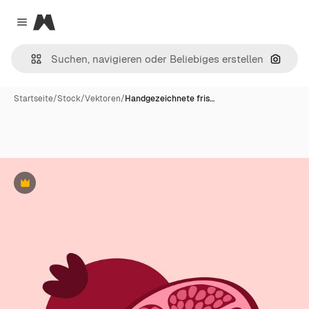
Magnific
Close menu
Nach B
Startseite
/
Stock
/
Vektoren
/
Handgezeichnete fris…
Premium