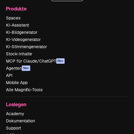
Produkte
Spaces
KI-Assistent
KI-Bildgenerator
KI-Videogenerator
KI-Stimmengenerator
Stock-Inhalte
MCP für Claude/ChatGPT
Neu
Agenten
Neu
API
Mobile App
Alle Magnific-Tools
Loslegen
Academy
Dokumentation
Support