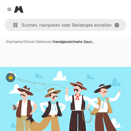
Magnific
Close menu
Nach B
Startseite
/
Stock
/
Vektoren
/
Handgezeichnete Gauc…
Premium