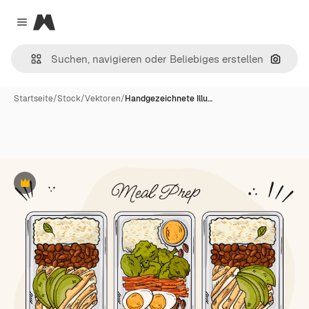
Magnific
Close menu
Nach B
Startseite
/
Stock
/
Vektoren
/
Handgezeichnete Illu…
Premium