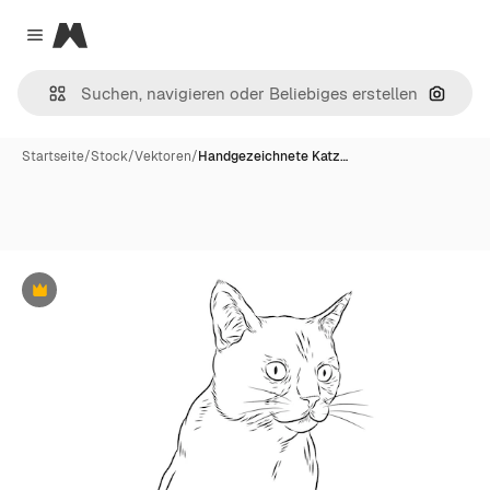
Magnific
Close menu
Nach B
Startseite
/
Stock
/
Vektoren
/
Handgezeichnete Katz…
Premium