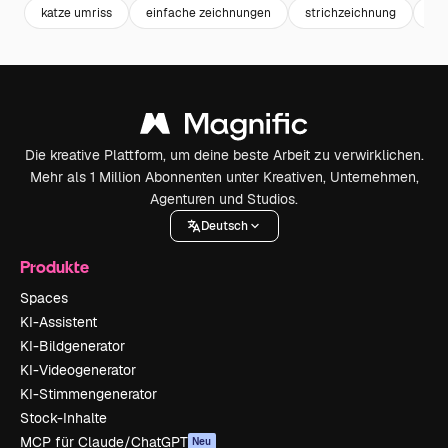
katze umriss
einfache zeichnungen
strichzeichnung
tie
Die kreative Plattform, um deine beste Arbeit zu verwirklichen.
Mehr als 1 Million Abonnenten unter Kreativen, Unternehmen,
Agenturen und Studios.
Deutsch
Produkte
Spaces
KI-Assistent
KI-Bildgenerator
KI-Videogenerator
KI-Stimmengenerator
Stock-Inhalte
MCP für Claude/ChatGPT
Neu