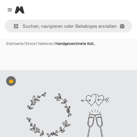
Magnific
Close menu
Nach B
Startseite
/
Stock
/
Vektoren
/
Handgezeichnete Koll…
Premium