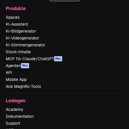
Produkte
Spaces
KI-Assistent
KI-Bildgenerator
KI-Videogenerator
KI-Stimmengenerator
Stock-Inhalte
MCP für Claude/ChatGPT
Neu
Agenten
Neu
API
Mobile App
Alle Magnific-Tools
Loslegen
Academy
Dokumentation
Support