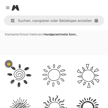
Magnific
Close menu
Nach B
Startseite
/
Stock
/
Vektoren
/
Handgezeichnete Sonn…
Premium