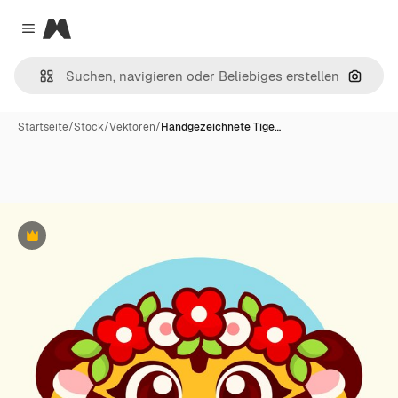
Magnific
Close menu
Nach B
Startseite
/
Stock
/
Vektoren
/
Handgezeichnete Tige…
Premium