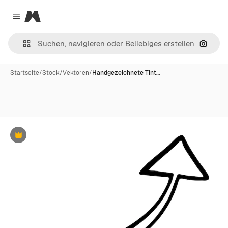
Magnific
Close menu
Nach B
Startseite
/
Stock
/
Vektoren
/
Handgezeichnete Tint…
Premium