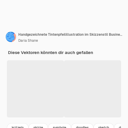
Handgezeichnete Tintenpfeilillustration im Skizzenstil Business-Doodle-Clipart Einzelnes Element für Design
Daria Shane
Diese Vektoren könnten dir auch gefallen
kritzeln
skizze
symbole
doodles
sketch
desig