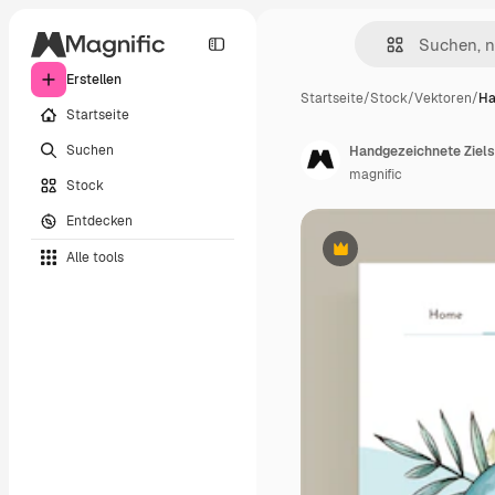
Erstellen
Startseite
/
Stock
/
Vektoren
/
Ha
Startseite
Suchen
Handgezeichnete Ziels
magnific
Stock
Entdecken
Alle tools
Premium