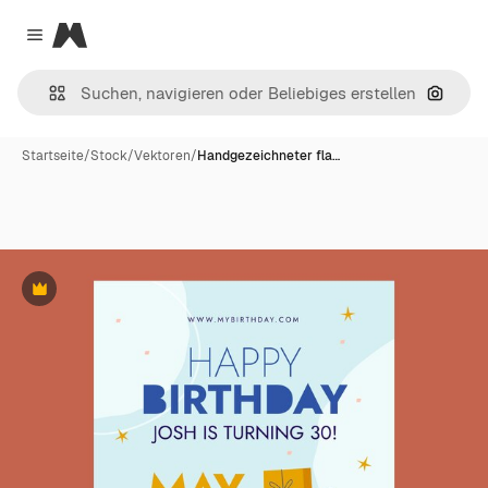
Magnific
Close menu
Nach B
Startseite
/
Stock
/
Vektoren
/
Handgezeichneter fla…
Premium