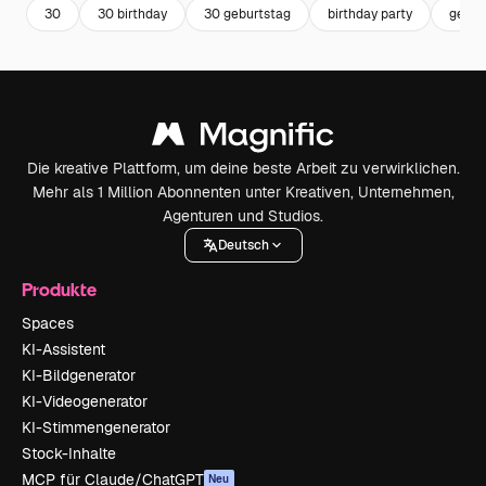
30
30 birthday
30 geburtstag
birthday party
gebur
Die kreative Plattform, um deine beste Arbeit zu verwirklichen.
Mehr als 1 Million Abonnenten unter Kreativen, Unternehmen,
Agenturen und Studios.
Deutsch
Produkte
Spaces
KI-Assistent
KI-Bildgenerator
KI-Videogenerator
KI-Stimmengenerator
Stock-Inhalte
MCP für Claude/ChatGPT
Neu