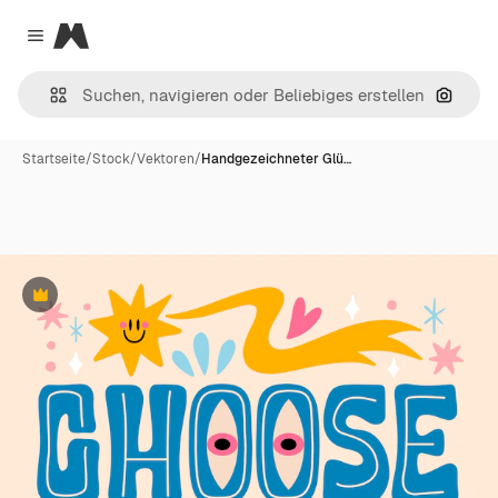
Magnific
Close menu
Nach B
Startseite
/
Stock
/
Vektoren
/
Handgezeichneter Glü…
Premium