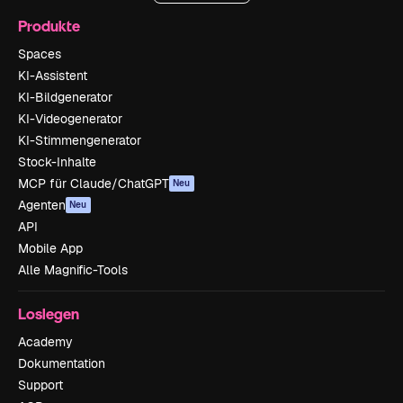
Produkte
Spaces
KI-Assistent
KI-Bildgenerator
KI-Videogenerator
KI-Stimmengenerator
Stock-Inhalte
MCP für Claude/ChatGPT
Neu
Agenten
Neu
API
Mobile App
Alle Magnific-Tools
Loslegen
Academy
Dokumentation
Support