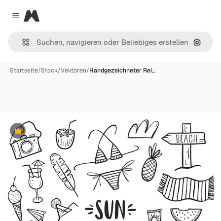
Magnific
Close menu
Nach B
Startseite
/
Stock
/
Vektoren
/
Handgezeichneter Rei…
Premium