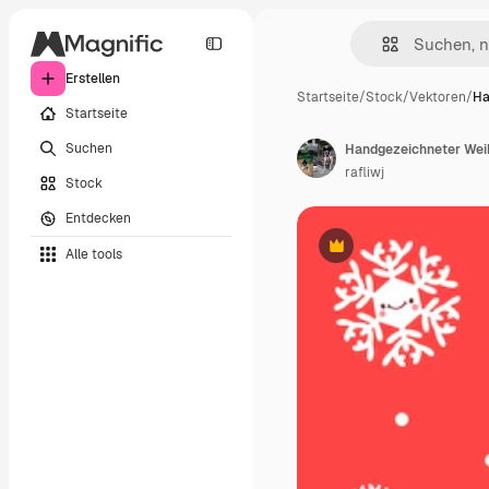
Erstellen
Startseite
/
Stock
/
Vektoren
/
Ha
Startseite
Suchen
Handgezeichneter Wei
rafliwj
Stock
Entdecken
Alle tools
Premium