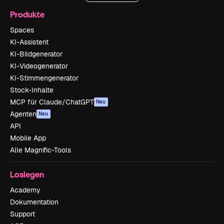
Produkte
Spaces
KI-Assistent
KI-Bildgenerator
KI-Videogenerator
KI-Stimmengenerator
Stock-Inhalte
MCP für Claude/ChatGPT
Neu
Agenten
Neu
API
Mobile App
Alle Magnific-Tools
Loslegen
Academy
Dokumentation
Support