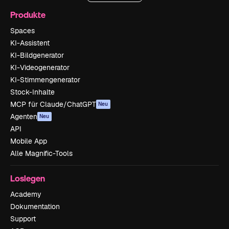
Produkte
Spaces
KI-Assistent
KI-Bildgenerator
KI-Videogenerator
KI-Stimmengenerator
Stock-Inhalte
MCP für Claude/ChatGPT
Neu
Agenten
Neu
API
Mobile App
Alle Magnific-Tools
Loslegen
Academy
Dokumentation
Support