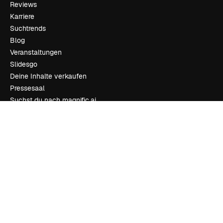
Reviews
Karriere
Suchtrends
Blog
Veranstaltungen
Slidesgo
Deine Inhalte verkaufen
Pressesaal
Suchst du nach magnific.ai
Kontakt aufnehmen
Kundensupport
Instagram
YouTube
LinkedIn
TikTok
Discord
X