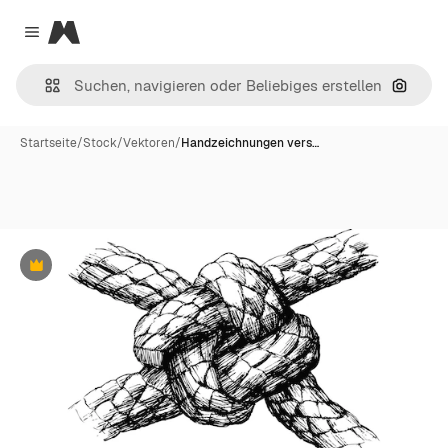
Magnific
Close menu
Nach B
Startseite
/
Stock
/
Vektoren
/
Handzeichnungen vers…
Premium