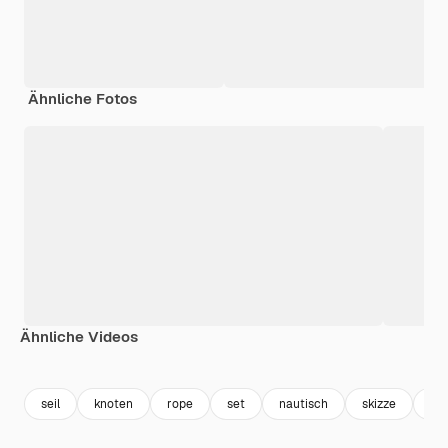
Ähnliche Fotos
Ähnliche Videos
Premium
Premium
Generiert von KI
Premium
Premium
seil
knoten
rope
set
nautisch
skizze
sk