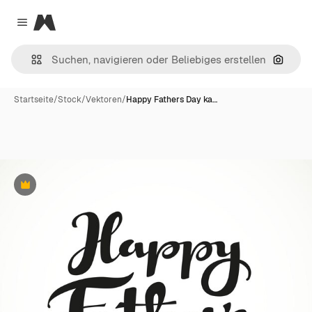
Magnific
Close menu
Nach B
Startseite
/
Stock
/
Vektoren
/
Happy Fathers Day ka…
Premium