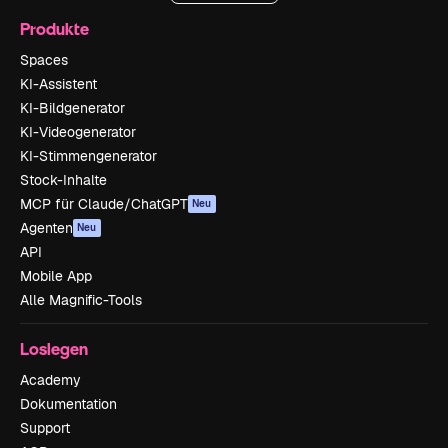
Produkte
Spaces
KI-Assistent
KI-Bildgenerator
KI-Videogenerator
KI-Stimmengenerator
Stock-Inhalte
MCP für Claude/ChatGPT
Neu
Agenten
Neu
API
Mobile App
Alle Magnific-Tools
Loslegen
Academy
Dokumentation
Support