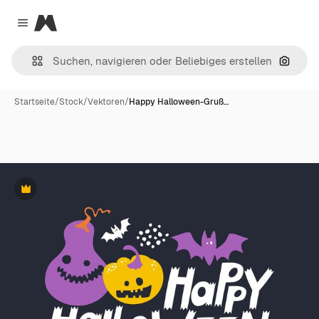
Magnific
Close menu
Nach B
Startseite
/
Stock
/
Vektoren
/
Happy Halloween-Gruß…
Premium