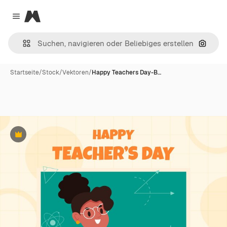
Magnific
Close menu
Nach B
Startseite
/
Stock
/
Vektoren
/
Happy Teachers Day-B…
Premium